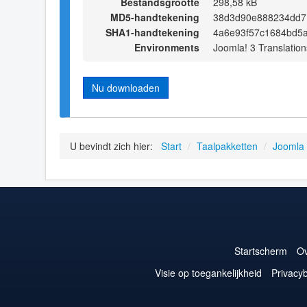
Bestandsgrootte
298,58 kB
MD5-handtekening
38d3d90e888234dd7
SHA1-handtekening
4a6e93f57c1684bd5a
Environments
Joomla! 3 Translation
Nu downloaden
U bevindt zich hier:
Start
/
Taalpakketten
/
Joomla
Startscherm
Ov
Visie op toegankelijkheid
Privacyb