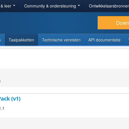
 & leer
Community & ondersteuning
Ontwikkelaarsbronne
Down
s
Taalpakketten
Technische vereisten
API documentatie
0
Pack (v1)
1.1