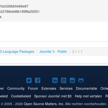
1bc026bb5468e87
23788e6d8b189ffa250f21
s
 3 Language Packages
/
Joomla! 3 - Polish
/
3.1.1.1
Joomla!
Joomla!
Joomla!
Joomla!
Joomla!
Joomla!
Joomla!
op
op
op
op
op
op
op
er
Community
Forum
Extensies
Services
Documentatie
Ontw
Twitter
Facebook
YouTube
LinkedIn
Pinterest
Instagram
GitHub
eleid
Cookiebeleid
Sponsor Joomla! met $5
Help met vertalen
R
© 2005 - 2026
Open Source Matters, Inc.
Alle rechten voorbehouden.