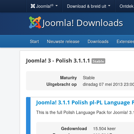
®
Joomla!
Download & breid uit
Ontdek
Joomla! Downloads
Start
Nieuwste release
Downloads
Extensie
Joomla! 3 - Polish 3.1.1.1
Stable
Maturity
Stable
Uitgebracht op
dinsdag 07 mei 2013 23:0
Joomla! 3.1.1 Polish pl-PL Language 
This is the full Polish Language Pack for Joomla! 3.
Gedownload
15.504 keer