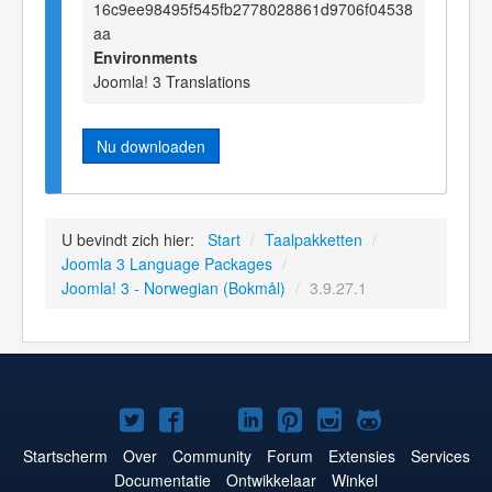
16c9ee98495f545fb2778028861d9706f04538
aa
Environments
Joomla! 3 Translations
Nu downloaden
U bevindt zich hier:
Start
/
Taalpakketten
/
Joomla 3 Language Packages
/
Joomla! 3 - Norwegian (Bokmål)
/
3.9.27.1
Joomla!
Joomla!
Joomla!
Joomla!
Joomla!
Joomla!
Joomla!
op
op
op
op
op
op
op
Startscherm
Over
Community
Forum
Extensies
Services
Documentatie
Ontwikkelaar
Winkel
Twitter
Facebook
YouTube
LinkedIn
Pinterest
Instagram
GitHub