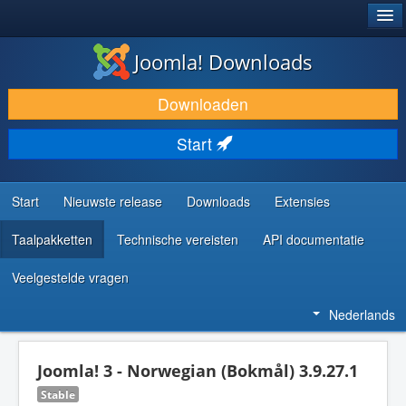
®
JOOMLA!
Joomla! Downloads
DOWNLOAD & BREID UIT
Downloaden
ONTDEK & LEER
Start
COMMUNITY & ONDERSTEUNING
ONTWIKKELAARSBRONNEN
Start
Nieuwste release
Downloads
Extensies
Taalpakketten
Technische vereisten
API documentatie
Veelgestelde vragen
Nederlands
Joomla! 3 - Norwegian (Bokmål) 3.9.27.1
Stable