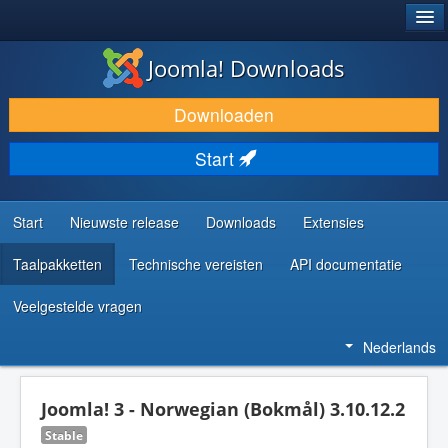
®
JOOMLA!
Joomla! Downloads
DOWNLOAD & BREID UIT
Downloaden
ONTDEK & LEER
Start
COMMUNITY & ONDERSTEUNING
ONTWIKKELAARSBRONNEN
Start
Nieuwste release
Downloads
Extensies
Taalpakketten
Technische vereisten
API documentatie
Veelgestelde vragen
Nederlands
Joomla! 3 - Norwegian (Bokmål) 3.10.12.2
Stable