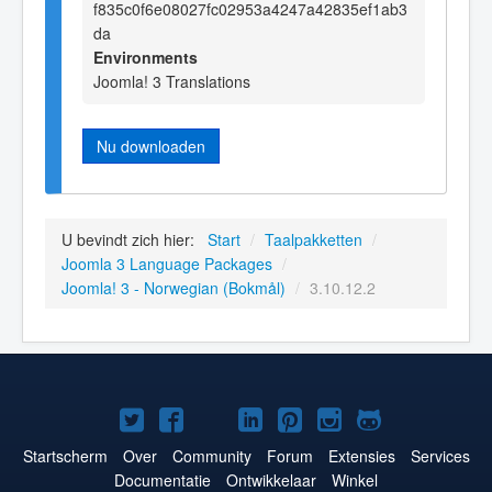
f835c0f6e08027fc02953a4247a42835ef1ab3
da
Environments
Joomla! 3 Translations
Nu downloaden
U bevindt zich hier:
Start
/
Taalpakketten
/
Joomla 3 Language Packages
/
Joomla! 3 - Norwegian (Bokmål)
/
3.10.12.2
Joomla!
Joomla!
Joomla!
Joomla!
Joomla!
Joomla!
Joomla!
op
op
op
op
op
op
op
Startscherm
Over
Community
Forum
Extensies
Services
Documentatie
Ontwikkelaar
Winkel
Twitter
Facebook
YouTube
LinkedIn
Pinterest
Instagram
GitHub