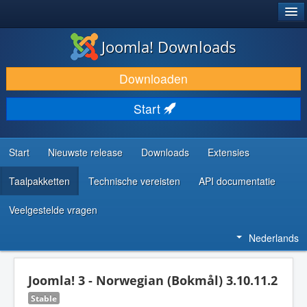
®
JOOMLA!
Joomla! Downloads
DOWNLOAD & BREID UIT
Downloaden
ONTDEK & LEER
Start
COMMUNITY & ONDERSTEUNING
ONTWIKKELAARSBRONNEN
Start
Nieuwste release
Downloads
Extensies
Taalpakketten
Technische vereisten
API documentatie
Veelgestelde vragen
Nederlands
Joomla! 3 - Norwegian (Bokmål) 3.10.11.2
Stable