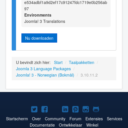
e534adbf1a9d2ef17c91247fdc1719e0b256ab
97
Environments
Joomla! 3 Translations
Nu downloaden
U bevindt zich hier:
Start
/
Taalpakketten
/
Joomla 3 Language Packages
/
Joomla! 3 - Norwegian (Bokmål)
/
3.10.11.2
Joomla!
Joomla!
Joomla!
Joomla!
Joomla!
Joomla!
Joomla!
op
op
op
op
op
op
op
Startscherm
Over
Community
Forum
Extensies
Services
Documentatie
Ontwikkelaar
Winkel
Twitter
Facebook
YouTube
LinkedIn
Pinterest
Instagram
GitHub