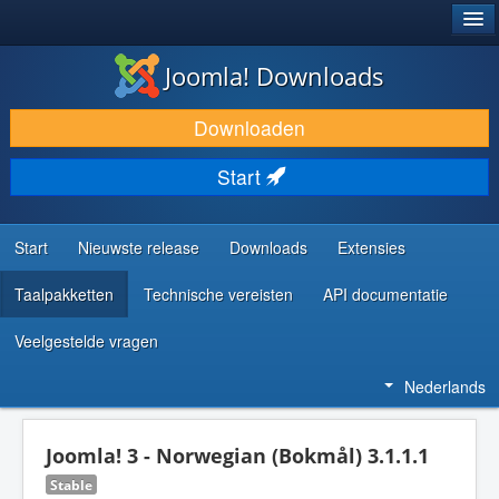
®
JOOMLA!
Joomla! Downloads
DOWNLOAD & BREID UIT
Downloaden
ONTDEK & LEER
Start
COMMUNITY & ONDERSTEUNING
ONTWIKKELAARSBRONNEN
Start
Nieuwste release
Downloads
Extensies
Taalpakketten
Technische vereisten
API documentatie
Veelgestelde vragen
Nederlands
Joomla! 3 - Norwegian (Bokmål) 3.1.1.1
Stable