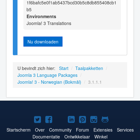
1f6bafc5e0f1ab5437bcd30b5c8db855408cb1
b5
Environments
Joomla! 3 Translations
Nu downloaden
U bevindt zich hier:
Start
/
Taalpakketten
/
Joomla 3 Language Packages
/
Joomla! 3 - Norwegian (Bokmål)
/
3.1.1.1
Joomla!
Joomla!
Joomla!
Joomla!
Joomla!
Joomla!
Joomla!
op
op
op
op
op
op
op
Startscherm
Over
Community
Forum
Extensies
Services
Documentatie
Ontwikkelaar
Winkel
Twitter
Facebook
YouTube
LinkedIn
Pinterest
Instagram
GitHub