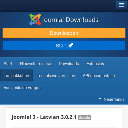
®
JOOMLA!
Joomla! Downloads
DOWNLOAD & BREID UIT
Downloaden
ONTDEK & LEER
Start
COMMUNITY & ONDERSTEUNING
ONTWIKKELAARSBRONNEN
Start
Nieuwste release
Downloads
Extensies
Taalpakketten
Technische vereisten
API documentatie
Veelgestelde vragen
Nederlands
Joomla! 3 - Latvian 3.0.2.1
Stable