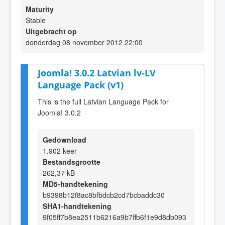
Maturity
Stable
Uitgebracht op
donderdag 08 november 2012 22:00
Joomla! 3.0.2 Latvian lv-LV
Language Pack (v1)
This is the full Latvian Language Pack for
Joomla! 3.0.2
Gedownload
1.902 keer
Bestandsgrootte
262,37 kB
MD5-handtekening
b9398b12f8ac8bfbdcb2cd7bcbaddc30
SHA1-handtekening
9f05ff7b8ea2511b6216a9b7ffb6f1e9d8db093