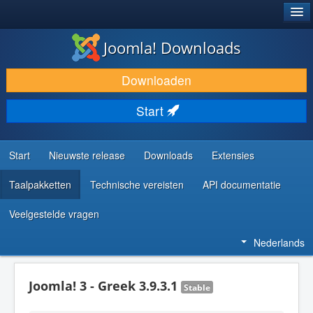
®
JOOMLA!
Joomla! Downloads
DOWNLOAD & BREID UIT
Downloaden
ONTDEK & LEER
Start
COMMUNITY & ONDERSTEUNING
ONTWIKKELAARSBRONNEN
Start
Nieuwste release
Downloads
Extensies
Taalpakketten
Technische vereisten
API documentatie
Veelgestelde vragen
Nederlands
Joomla! 3 - Greek 3.9.3.1
Stable