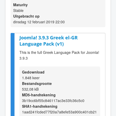
Maturity
Stable
Uitgebracht op
dinsdag 12 februari 2019 22:00
Joomla! 3.9.3 Greek el-GR
Language Pack (v1)
This is the full Greek Language Pack for Joomla!
3.9.3
Gedownload
1.848 keer
Bestandsgrootte
532,08 kB
MD5-handtekening
3b19cc6bf55c846117ac3e33fc36c5c0
SHA1-handtekening
1aad241fcded77f20a7a8efe53a900c401cb21