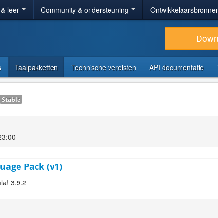
 & leer
Community & ondersteuning
Ontwikkelaarsbronne
Down
s
Taalpakketten
Technische vereisten
API documentatie
Stable
23:00
uage Pack (v1)
la! 3.9.2