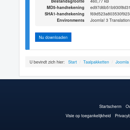
Bestandsgrootte
460,77 kB
MD5-handtekening
ed97d6b51b930f8d3
SHA1-handtekening
f69d523a803530f923
Environments
Joomla! 3 Translation
Nu downloaden
U bevindt zich hier:
Start
/
Taalpakketten
/
Joomla
Startscherm
Ov
Visie op toegankelijkheid
Privacyb