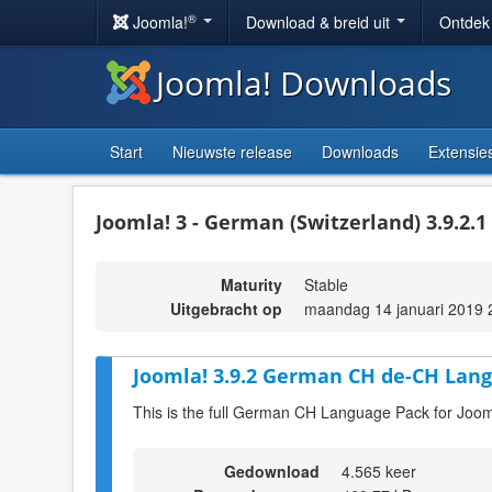
®
Joomla!
Download & breid uit
Ontdek
Joomla! Downloads
Start
Nieuwste release
Downloads
Extensie
Joomla! 3 - German (Switzerland) 3.9.2.1
Maturity
Stable
Uitgebracht op
maandag 14 januari 2019 
Joomla! 3.9.2 German CH de-CH Lang
This is the full German CH Language Pack for Joom
Gedownload
4.565 keer