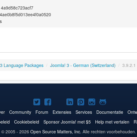
14a9d58c723acf7
4ae0b8f5d013ee4f0a0520
s
 3 Language Packages
/
Joomla! 3 - German (Switzerland)
/
3.9.2.1
Joomla!
Joomla!
Joomla!
Joomla!
Joomla!
Joomla!
Joomla!
op
op
op
op
op
op
op
er
Community
Forum
Extensies
Services
Documentatie
Ontw
Twitter
Facebook
YouTube
LinkedIn
Pinterest
Instagram
GitHub
eleid
Cookiebeleid
Sponsor Joomla! met $5
Help met vertalen
R
© 2005 - 2026
Open Source Matters, Inc.
Alle rechten voorbehouden.