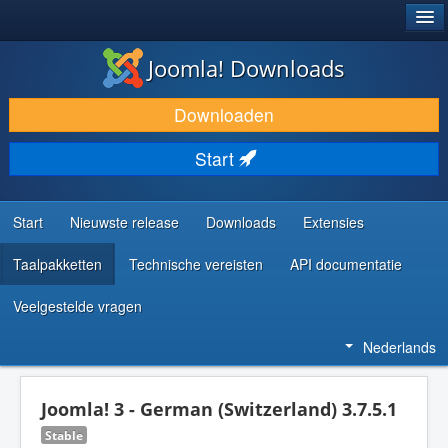
®
JOOMLA!
Joomla! Downloads
DOWNLOAD & BREID UIT
Downloaden
ONTDEK & LEER
Start
COMMUNITY & ONDERSTEUNING
ONTWIKKELAARSBRONNEN
Start
Nieuwste release
Downloads
Extensies
Taalpakketten
Technische vereisten
API documentatie
Veelgestelde vragen
Nederlands
Joomla! 3 - German (Switzerland) 3.7.5.1
Stable