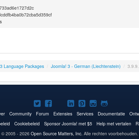
7733ad6e1727d2c
cddfb4ba0b72cba5d359cf
s
 3 Language Packages
/
Joomla! 3 - German (Liechtenstein)
/
3.9.9
Joomla!
Joomla!
Joomla!
Joomla!
Joomla!
Joomla!
Joomla!
op
op
op
op
op
op
op
er
Community
Forum
Extensies
Services
Documentatie
Ontw
Twitter
Facebook
YouTube
LinkedIn
Pinterest
Instagram
GitHub
eleid
Cookiebeleid
Sponsor Joomla! met $5
Help met vertalen
R
© 2005 - 2026
Open Source Matters, Inc.
Alle rechten voorbehouden.