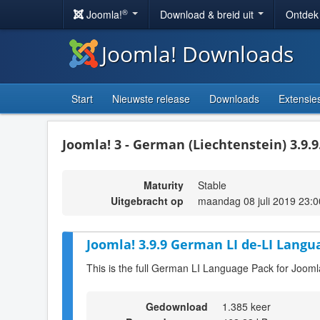
®
Joomla!
Download & breid uit
Ontdek
Joomla! Downloads
Start
Nieuwste release
Downloads
Extensie
Joomla! 3 - German (Liechtenstein) 3.9.9
Maturity
Stable
Uitgebracht op
maandag 08 juli 2019 23:0
Joomla! 3.9.9 German LI de-LI Langu
This is the full German LI Language Pack for Jooml
Gedownload
1.385 keer