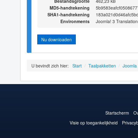
Bestandsgrootte
462,23 kB
MD5-handtekening
5b9583eafcf050867
SHA1-handtekening
183a021d0d46afc5bd
Environments
Joomla! 3 Translation
Nu downloaden
U bevindt zich hier:
Start
/
Taalpakketten
/
Joomla
Startscherm
Ov
Visie op toegankelijkheid
Privacyb