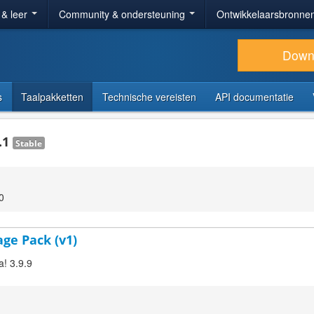
 & leer
Community & ondersteuning
Ontwikkelaarsbronne
Down
s
Taalpakketten
Technische vereisten
API documentatie
.1
Stable
0
age Pack (v1)
a! 3.9.9