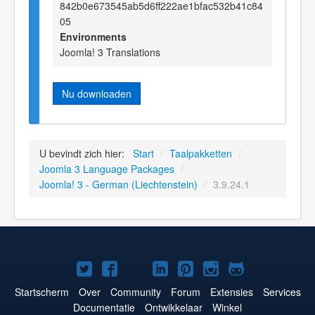
842b0e673545ab5d6ff222ae1bfac532b41c84
05
Environments
Joomla! 3 Translations
Nu downloaden
U bevindt zich hier:
Start
/
Taalpakketten
/
Joomla 3 Language Packages
/
Joomla! 3 - German (Liechtenstein)
/
3.9.24.1
Joomla!
Joomla!
Joomla!
Joomla!
Joomla!
Joomla!
Joomla!
op
op
op
op
op
op
op
Startscherm
Over
Community
Forum
Extensies
Services
Documentatie
Ontwikkelaar
Winkel
Twitter
Facebook
YouTube
LinkedIn
Pinterest
Instagram
GitHub