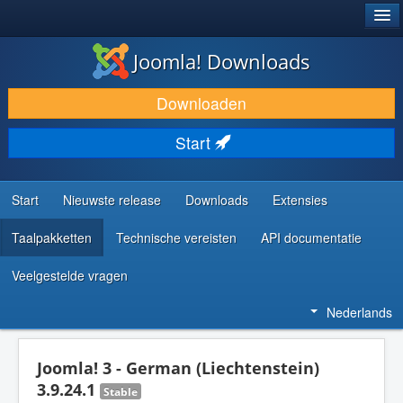
®
JOOMLA!
Joomla! Downloads
DOWNLOAD & BREID UIT
Downloaden
ONTDEK & LEER
Start
COMMUNITY & ONDERSTEUNING
ONTWIKKELAARSBRONNEN
Start
Nieuwste release
Downloads
Extensies
Taalpakketten
Technische vereisten
API documentatie
Veelgestelde vragen
Nederlands
Joomla! 3 - German (Liechtenstein)
3.9.24.1
Stable