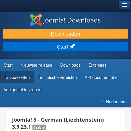
®
JOOMLA!
Joomla! Downloads
DOWNLOAD & BREID UIT
Downloaden
ONTDEK & LEER
Start
COMMUNITY & ONDERSTEUNING
ONTWIKKELAARSBRONNEN
Start
Nieuwste release
Downloads
Extensies
Taalpakketten
Technische vereisten
API documentatie
Veelgestelde vragen
Nederlands
Joomla! 3 - German (Liechtenstein)
3.9.23.1
Stable