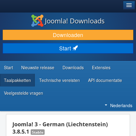
®
JOOMLA!
Joomla! Downloads
DOWNLOAD & BREID UIT
Downloaden
ONTDEK & LEER
Start
COMMUNITY & ONDERSTEUNING
ONTWIKKELAARSBRONNEN
Start
Nieuwste release
Downloads
Extensies
Taalpakketten
Technische vereisten
API documentatie
Veelgestelde vragen
Nederlands
Joomla! 3 - German (Liechtenstein)
3.8.5.1
Stable