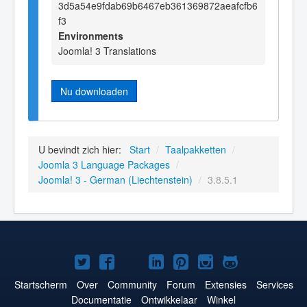
3d5a54e9fdab69b6467eb361369872aeafcfb6
f3
Environments
Joomla! 3 Translations
Nu downloaden
U bevindt zich hier:
Start
/
Taalpakketten
/
Joomla 3 Language Packages
/
Joomla! 3 - German (Liechtenstein)
/
3.8.5.1
Joomla!
Joomla!
Joomla!
Joomla!
Joomla!
Joomla!
Joomla!
op
op
op
op
op
op
op
Startscherm
Over
Community
Forum
Extensies
Services
Documentatie
Ontwikkelaar
Winkel
Twitter
Facebook
YouTube
LinkedIn
Pinterest
Instagram
GitHub