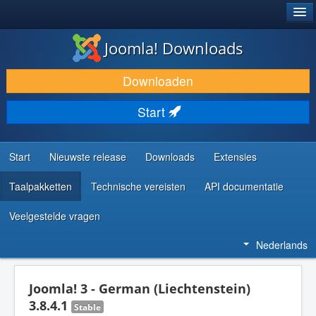
®
JOOMLA!
Joomla! Downloads
DOWNLOAD & BREID UIT
Downloaden
ONTDEK & LEER
Start
COMMUNITY & ONDERSTEUNING
ONTWIKKELAARSBRONNEN
Start
Nieuwste release
Downloads
Extensies
Taalpakketten
Technische vereisten
API documentatie
Veelgestelde vragen
Nederlands
Joomla! 3 - German (Liechtenstein)
3.8.4.1
Stable