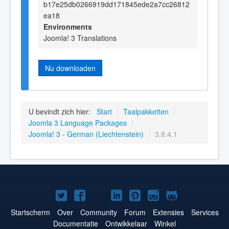
b17e25db0266919dd171845ede2a7cc26812
ea18
Environments
Joomla! 3 Translations
Nu downloaden
U bevindt zich hier:
Start
/
Taalpakketten
/
Joomla 3 Language Packages
/
Joomla! 3 - German (Liechtenstein)
/
3.8.4.1
Joomla!
Joomla!
Joomla!
Joomla!
Joomla!
Joomla!
Joomla!
op
op
op
op
op
op
op
Startscherm
Over
Community
Forum
Extensies
Services
Documentatie
Ontwikkelaar
Winkel
Twitter
Facebook
YouTube
LinkedIn
Pinterest
Instagram
GitHub