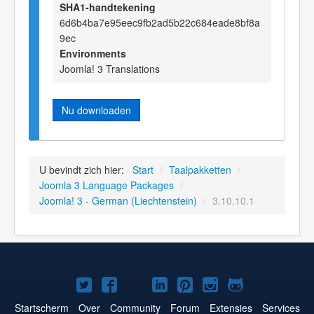
SHA1-handtekening
6d6b4ba7e95eec9fb2ad5b22c684eade8bf8a
9ec
Environments
Joomla! 3 Translations
Nu downloaden
U bevindt zich hier:
Start
/
Taalpakketten
/
Joomla 3 Language Packages
/
Joomla! 3 - German (Liechtenstein)
/
3.10.10.1
Joomla!
Joomla!
Joomla!
Joomla!
Joomla!
Joomla!
Joomla!
op
op
op
op
op
op
op
Startscherm
Over
Community
Forum
Extensies
Services