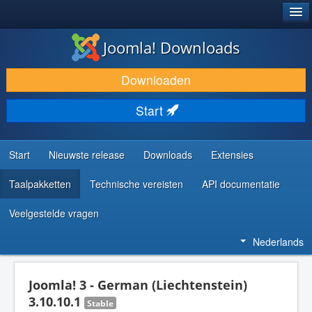
®
JOOMLA!
Joomla! Downloads
DOWNLOAD & BREID UIT
Downloaden
ONTDEK & LEER
Start
COMMUNITY & ONDERSTEUNING
ONTWIKKELAARSBRONNEN
Start
Nieuwste release
Downloads
Extensies
Taalpakketten
Technische vereisten
API documentatie
Veelgestelde vragen
Nederlands
Joomla! 3 - German (Liechtenstein)
3.10.10.1
Stable