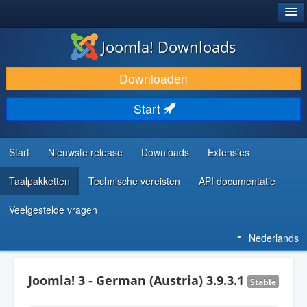
®
JOOMLA!
Joomla! Downloads
DOWNLOAD & BREID UIT
Downloaden
ONTDEK & LEER
Start
COMMUNITY & ONDERSTEUNING
ONTWIKKELAARSBRONNEN
Start
Nieuwste release
Downloads
Extensies
Taalpakketten
Technische vereisten
API documentatie
Veelgestelde vragen
Nederlands
Joomla! 3 - German (Austria) 3.9.3.1
Stable