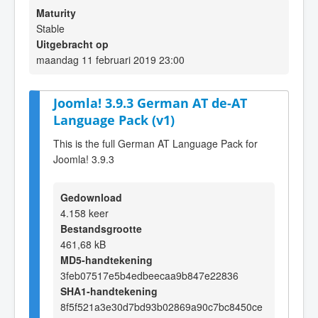
Maturity
Stable
Uitgebracht op
maandag 11 februari 2019 23:00
Joomla! 3.9.3 German AT de-AT
Language Pack (v1)
This is the full German AT Language Pack for
Joomla! 3.9.3
Gedownload
4.158 keer
Bestandsgrootte
461,68 kB
MD5-handtekening
3feb07517e5b4edbeecaa9b847e22836
SHA1-handtekening
8f5f521a3e30d7bd93b02869a90c7bc8450ce