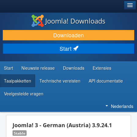
®
JOOMLA!
Joomla! Downloads
DOWNLOAD & BREID UIT
Downloaden
ONTDEK & LEER
Start
COMMUNITY & ONDERSTEUNING
ONTWIKKELAARSBRONNEN
Start
Nieuwste release
Downloads
Extensies
Taalpakketten
Technische vereisten
API documentatie
Veelgestelde vragen
Nederlands
Joomla! 3 - German (Austria) 3.9.24.1
Stable