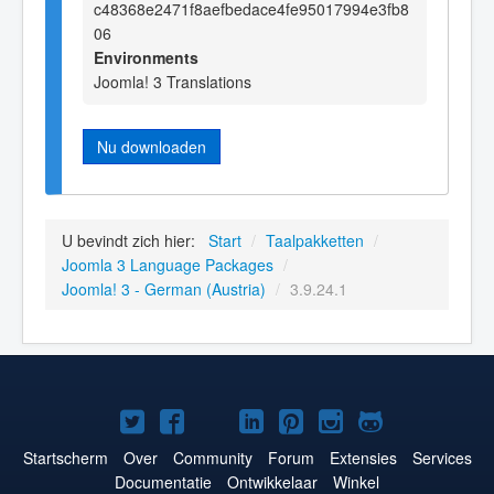
c48368e2471f8aefbedace4fe95017994e3fb8
06
Environments
Joomla! 3 Translations
Nu downloaden
U bevindt zich hier:
Start
/
Taalpakketten
/
Joomla 3 Language Packages
/
Joomla! 3 - German (Austria)
/
3.9.24.1
Joomla!
Joomla!
Joomla!
Joomla!
Joomla!
Joomla!
Joomla!
op
op
op
op
op
op
op
Startscherm
Over
Community
Forum
Extensies
Services
Documentatie
Ontwikkelaar
Winkel
Twitter
Facebook
YouTube
LinkedIn
Pinterest
Instagram
GitHub