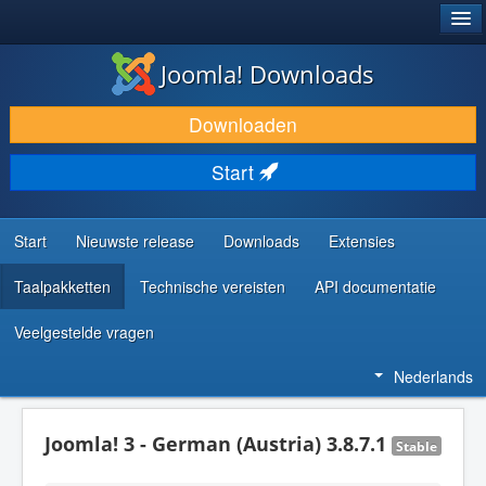
®
JOOMLA!
Joomla! Downloads
DOWNLOAD & BREID UIT
Downloaden
ONTDEK & LEER
Start
COMMUNITY & ONDERSTEUNING
ONTWIKKELAARSBRONNEN
Start
Nieuwste release
Downloads
Extensies
Taalpakketten
Technische vereisten
API documentatie
Veelgestelde vragen
Nederlands
Joomla! 3 - German (Austria) 3.8.7.1
Stable