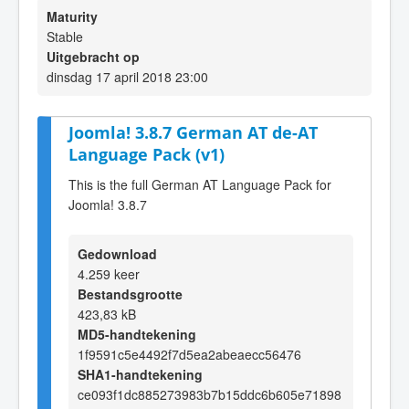
Maturity
Stable
Uitgebracht op
dinsdag 17 april 2018 23:00
Joomla! 3.8.7 German AT de-AT
Language Pack (v1)
This is the full German AT Language Pack for
Joomla! 3.8.7
Gedownload
4.259 keer
Bestandsgrootte
423,83 kB
MD5-handtekening
1f9591c5e4492f7d5ea2abeaecc56476
SHA1-handtekening
ce093f1dc885273983b7b15ddc6b605e71898