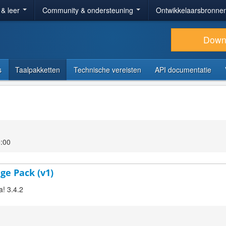
 & leer
Community & ondersteuning
Ontwikkelaarsbronne
Down
s
Taalpakketten
Technische vereisten
API documentatie
:00
ge Pack (v1)
a! 3.4.2