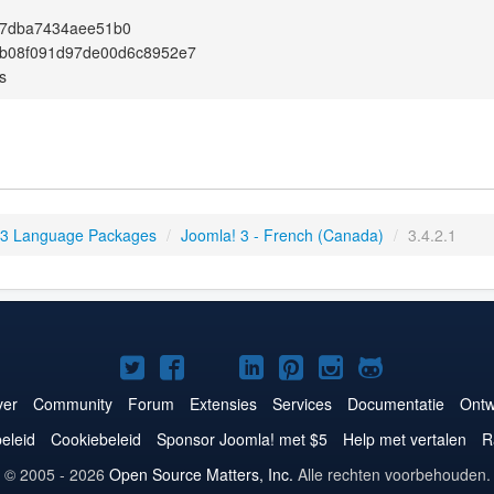
7dba7434aee51b0
b08f091d97de00d6c8952e7
s
 3 Language Packages
/
Joomla! 3 - French (Canada)
/
3.4.2.1
Joomla!
Joomla!
Joomla!
Joomla!
Joomla!
Joomla!
Joomla!
op
op
op
op
op
op
op
er
Community
Forum
Extensies
Services
Documentatie
Ontw
Twitter
Facebook
YouTube
LinkedIn
Pinterest
Instagram
GitHub
eleid
Cookiebeleid
Sponsor Joomla! met $5
Help met vertalen
R
© 2005 - 2026
Open Source Matters, Inc.
Alle rechten voorbehouden.