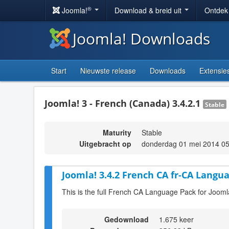
®
Joomla!
Download & breid uit
Ontdek
Joomla! Downloads
Start
Nieuwste release
Downloads
Extensie
Joomla! 3 - French (Canada) 3.4.2.1
Stable
Maturity
Stable
Uitgebracht op
donderdag 01 mei 2014 05
Joomla! 3.4.2 French CA fr-CA Langua
This is the full French CA Language Pack for Jooml
Gedownload
1.675 keer