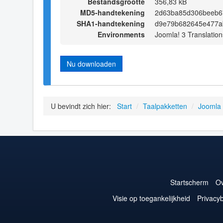
Bestandsgrootte
356,83 kB
MD5-handtekening
2d63ba85d306beeb6
SHA1-handtekening
d9e79b682645e477a
Environments
Joomla! 3 Translation
Nu downloaden
U bevindt zich hier:
Start
/
Taalpakketten
/
Joomla
Startscherm
Ov
Visie op toegankelijkheid
Privacyb