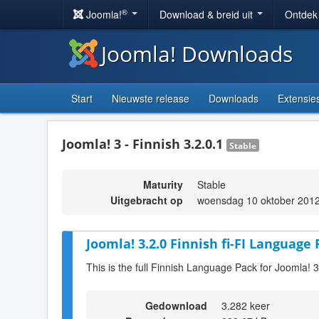
®
Joomla!
Download & breid uit
Ontdek
Joomla! Downloads
Start
Nieuwste release
Downloads
Extensie
Joomla! 3 - Finnish 3.2.0.1
Stable
Maturity
Stable
Uitgebracht op
woensdag 10 oktober 2012
Joomla! 3.2.0 Finnish fi-FI Language 
This is the full Finnish Language Pack for Joomla! 3
Gedownload
3.282 keer