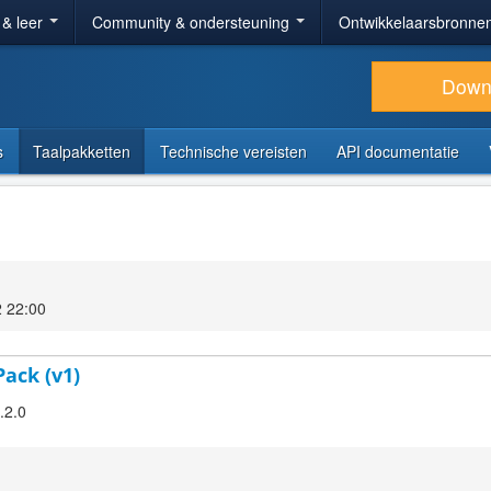
 & leer
Community & ondersteuning
Ontwikkelaarsbronne
Down
s
Taalpakketten
Technische vereisten
API documentatie
 22:00
Pack (v1)
.2.0