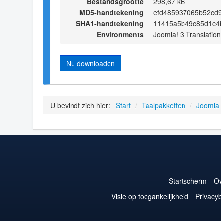
Bestandsgrootte
298,67 kB
MD5-handtekening
efd485937065b52cd
SHA1-handtekening
11415a5b49c85d1c4
Environments
Joomla! 3 Translation
Nu downloaden
U bevindt zich hier:
Start
/
Taalpakketten
/
Joomla
Startscherm
Ov
Visie op toegankelijkheid
Privacyb