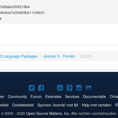
93d8abc059219b4
bfe4ca7e30dd3be11cf4b31
s
 3 Language Packages
/
Joomla! 3 - Finnish
/
3.2.0.1
Joomla!
Joomla!
Joomla!
Joomla!
Joomla!
Joomla!
Joomla!
op
op
op
op
op
op
op
er
Community
Forum
Extensies
Services
Documentatie
Ontw
Twitter
Facebook
YouTube
LinkedIn
Pinterest
Instagram
GitHub
eleid
Cookiebeleid
Sponsor Joomla! met $5
Help met vertalen
R
© 2005 - 2026
Open Source Matters, Inc.
Alle rechten voorbehouden.