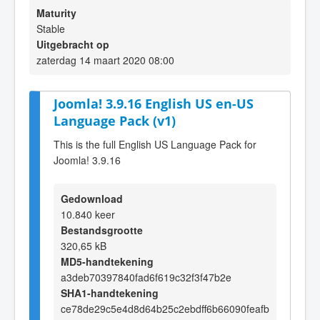
Maturity
Stable
Uitgebracht op
zaterdag 14 maart 2020 08:00
Joomla! 3.9.16 English US en-US
Language Pack (v1)
This is the full English US Language Pack for
Joomla! 3.9.16
Gedownload
10.840 keer
Bestandsgrootte
320,65 kB
MD5-handtekening
a3deb70397840fad6f619c32f3f47b2e
SHA1-handtekening
ce78de29c5e4d8d64b25c2ebdff6b66090feafb