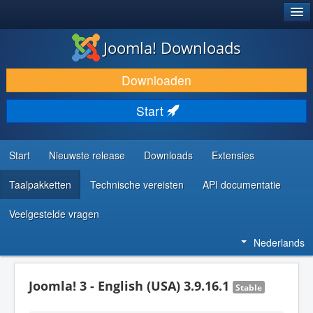
®
JOOMLA!
Joomla! Downloads
DOWNLOAD & BREID UIT
Downloaden
ONTDEK & LEER
Start
COMMUNITY & ONDERSTEUNING
ONTWIKKELAARSBRONNEN
Start
Nieuwste release
Downloads
Extensies
Taalpakketten
Technische vereisten
API documentatie
Veelgestelde vragen
Nederlands
Joomla! 3 - English (USA) 3.9.16.1
Stable