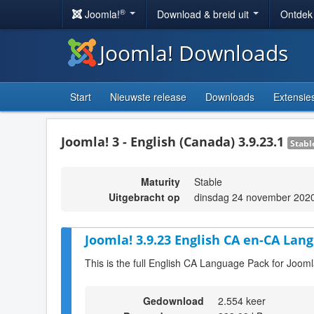
®
Joomla!
Download & breid uit
Ontdek
Joomla! Downloads
Start
Nieuwste release
Downloads
Extensie
Joomla! 3 - English (Canada) 3.9.23.1
Stabl
Maturity
Stable
Uitgebracht op
dinsdag 24 november 202
Joomla! 3.9.23 English CA en-CA Lang
This is the full English CA Language Pack for Jooml
Gedownload
2.554 keer