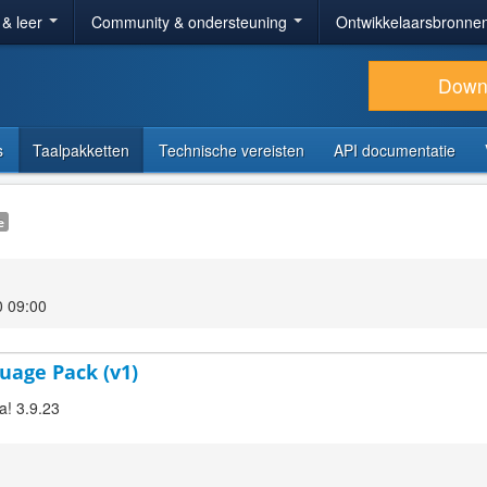
 & leer
Community & ondersteuning
Ontwikkelaarsbronne
Down
s
Taalpakketten
Technische vereisten
API documentatie
e
0 09:00
uage Pack (v1)
a! 3.9.23