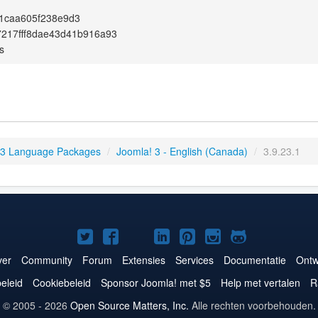
1caa605f238e9d3
217fff8dae43d41b916a93
s
 3 Language Packages
/
Joomla! 3 - English (Canada)
/
3.9.23.1
Joomla!
Joomla!
Joomla!
Joomla!
Joomla!
Joomla!
Joomla!
op
op
op
op
op
op
op
er
Community
Forum
Extensies
Services
Documentatie
Ontw
Twitter
Facebook
YouTube
LinkedIn
Pinterest
Instagram
GitHub
eleid
Cookiebeleid
Sponsor Joomla! met $5
Help met vertalen
R
© 2005 - 2026
Open Source Matters, Inc.
Alle rechten voorbehouden.