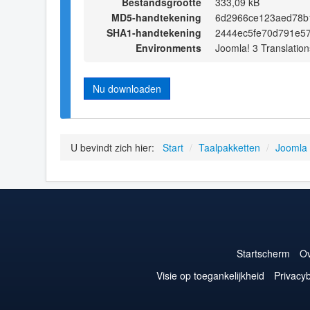
Bestandsgrootte
333,09 kB
MD5-handtekening
6d2966ce123aed78b
SHA1-handtekening
2444ec5fe70d791e57
Environments
Joomla! 3 Translation
Nu downloaden
U bevindt zich hier:
Start
/
Taalpakketten
/
Joomla
Startscherm
Ov
Visie op toegankelijkheid
Privacyb