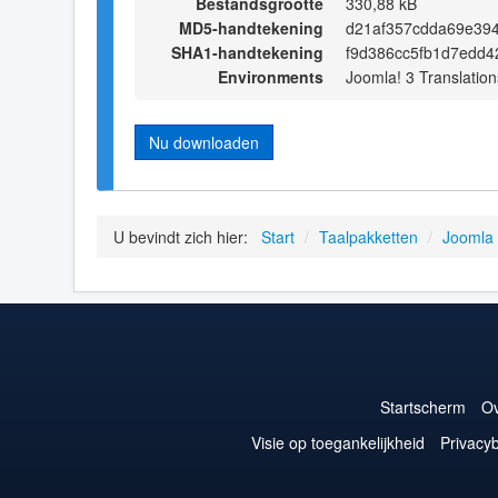
Bestandsgrootte
330,88 kB
MD5-handtekening
d21af357cdda69e39
SHA1-handtekening
f9d386cc5fb1d7edd
Environments
Joomla! 3 Translation
Nu downloaden
U bevindt zich hier:
Start
/
Taalpakketten
/
Joomla
Startscherm
Ov
Visie op toegankelijkheid
Privacyb