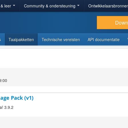
 & leer
Community & ondersteuning
Ontwikkelaarsbronne
Down
s
Taalpakketten
Technische vereisten
API documentatie
9:00
age Pack (v1)
a! 3.9.2