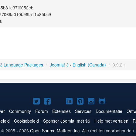
45b81e37f6052eb
427069a010b96fa11e85bc9
s
 3 Language Packages
/
Joomla! 3 - English (Canada)
/
3.9.2.1
Joomla!
Joomla!
Joomla!
Joomla!
Joomla!
Joomla!
Joomla!
op
op
op
op
op
op
op
er
Community
Forum
Extensies
Services
Documentatie
Ontw
Twitter
Facebook
YouTube
LinkedIn
Pinterest
Instagram
GitHub
eleid
Cookiebeleid
Sponsor Joomla! met $5
Help met vertalen
R
© 2005 - 2026
Open Source Matters, Inc.
Alle rechten voorbehouden.