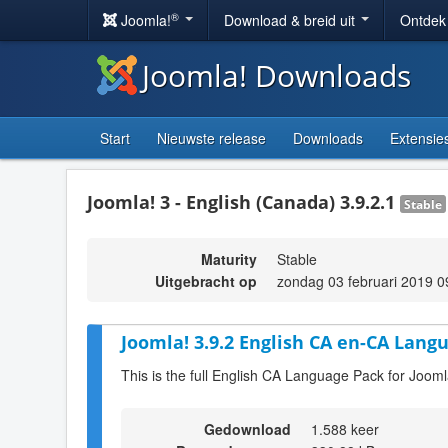
®
Joomla!
Download & breid uit
Ontdek
Joomla! Downloads
Start
Nieuwste release
Downloads
Extensie
Joomla! 3 - English (Canada) 3.9.2.1
Stable
Maturity
Stable
Uitgebracht op
zondag 03 februari 2019 0
Joomla! 3.9.2 English CA en-CA Langu
This is the full English CA Language Pack for Jooml
Gedownload
1.588 keer