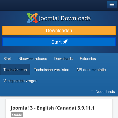
®
JOOMLA!
Joomla! Downloads
DOWNLOAD & BREID UIT
Downloaden
ONTDEK & LEER
Start
COMMUNITY & ONDERSTEUNING
ONTWIKKELAARSBRONNEN
Start
Nieuwste release
Downloads
Extensies
Taalpakketten
Technische vereisten
API documentatie
Veelgestelde vragen
Nederlands
Joomla! 3 - English (Canada) 3.9.11.1
Stable