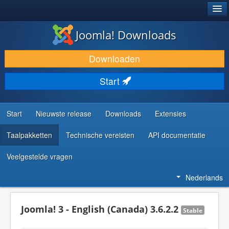
®
JOOMLA!
Joomla! Downloads
DOWNLOAD & BREID UIT
Downloaden
ONTDEK & LEER
Start
COMMUNITY & ONDERSTEUNING
ONTWIKKELAARSBRONNEN
Start
Nieuwste release
Downloads
Extensies
Taalpakketten
Technische vereisten
API documentatie
Veelgestelde vragen
Nederlands
Joomla! 3 - English (Canada) 3.6.2.2
Stable