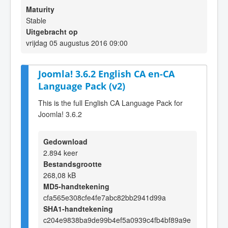
Maturity
Stable
Uitgebracht op
vrijdag 05 augustus 2016 09:00
Joomla! 3.6.2 English CA en-CA
Language Pack (v2)
This is the full English CA Language Pack for
Joomla! 3.6.2
Gedownload
2.894 keer
Bestandsgrootte
268,08 kB
MD5-handtekening
cfa565e308cfe4fe7abc82bb2941d99a
SHA1-handtekening
c204e9838ba9de99b4ef5a0939c4fb4bf89a9e