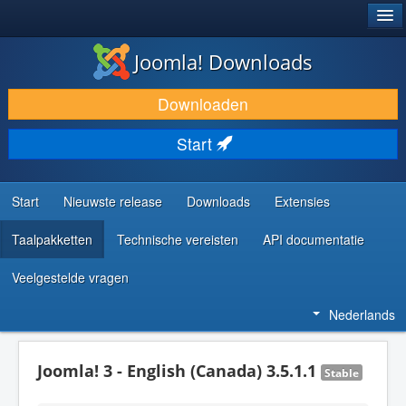
®
JOOMLA!
Joomla! Downloads
DOWNLOAD & BREID UIT
Downloaden
ONTDEK & LEER
Start
COMMUNITY & ONDERSTEUNING
ONTWIKKELAARSBRONNEN
Start
Nieuwste release
Downloads
Extensies
Taalpakketten
Technische vereisten
API documentatie
Veelgestelde vragen
Nederlands
Joomla! 3 - English (Canada) 3.5.1.1
Stable