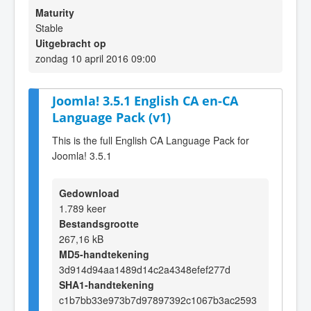
Maturity
Stable
Uitgebracht op
zondag 10 april 2016 09:00
Joomla! 3.5.1 English CA en-CA
Language Pack (v1)
This is the full English CA Language Pack for
Joomla! 3.5.1
Gedownload
1.789 keer
Bestandsgrootte
267,16 kB
MD5-handtekening
3d914d94aa1489d14c2a4348efef277d
SHA1-handtekening
c1b7bb33e973b7d97897392c1067b3ac2593