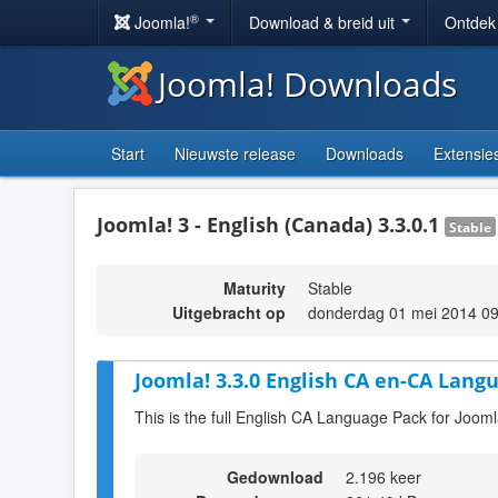
®
Joomla!
Download & breid uit
Ontdek
Joomla! Downloads
Start
Nieuwste release
Downloads
Extensie
Joomla! 3 - English (Canada) 3.3.0.1
Stable
Maturity
Stable
Uitgebracht op
donderdag 01 mei 2014 09
Joomla! 3.3.0 English CA en-CA Langu
This is the full English CA Language Pack for Jooml
Gedownload
2.196 keer