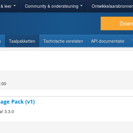
 & leer
Community & ondersteuning
Ontwikkelaarsbronne
Down
s
Taalpakketten
Technische vereisten
API documentatie
:00
age Pack (v1)
a! 3.3.0