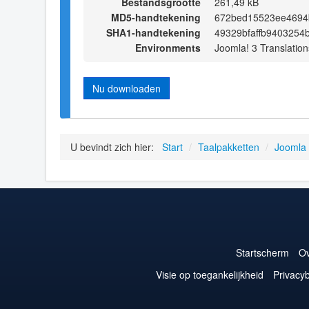
Bestandsgrootte
261,49 kB
MD5-handtekening
672bed15523ee4694
SHA1-handtekening
49329bfaffb940325
Environments
Joomla! 3 Translation
Nu downloaden
U bevindt zich hier:
Start
/
Taalpakketten
/
Joomla
Startscherm
Ov
Visie op toegankelijkheid
Privacyb