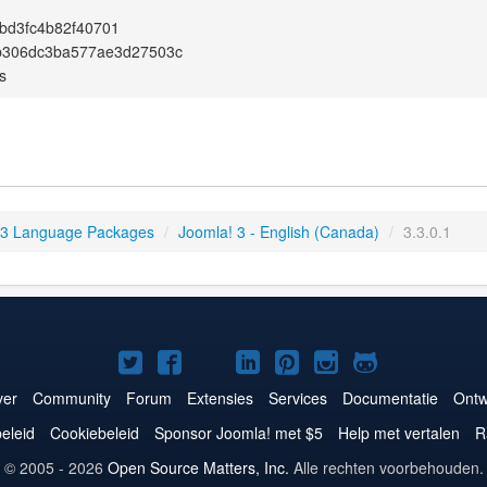
bd3fc4b82f40701
4b306dc3ba577ae3d27503c
s
 3 Language Packages
/
Joomla! 3 - English (Canada)
/
3.3.0.1
Joomla!
Joomla!
Joomla!
Joomla!
Joomla!
Joomla!
Joomla!
op
op
op
op
op
op
op
er
Community
Forum
Extensies
Services
Documentatie
Ontw
Twitter
Facebook
YouTube
LinkedIn
Pinterest
Instagram
GitHub
eleid
Cookiebeleid
Sponsor Joomla! met $5
Help met vertalen
R
© 2005 - 2026
Open Source Matters, Inc.
Alle rechten voorbehouden.