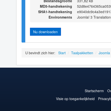
Bestandsgrootte
331,82 kB
MD5-handtekening
52d8e4764365ca053f
SHA1-handtekening
e9040dc9c4a3ed191
Environments
Joomla! 3 Translation
Nu downloaden
U bevindt zich hier:
Start
/
Taalpakketten
/
Joomla
Startscherm
Ov
Visie op toegankelijkheid
Privacyb