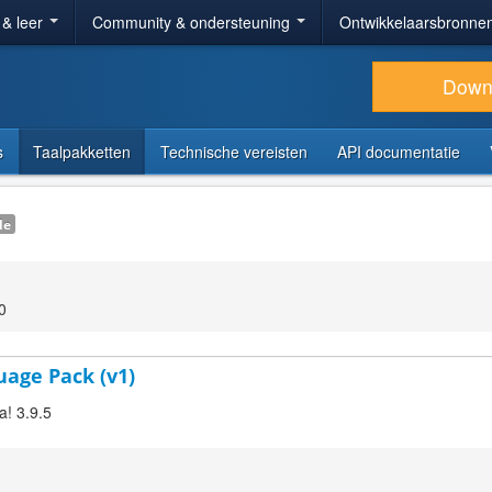
 & leer
Community & ondersteuning
Ontwikkelaarsbronne
Down
s
Taalpakketten
Technische vereisten
API documentatie
le
0
uage Pack (v1)
a! 3.9.5