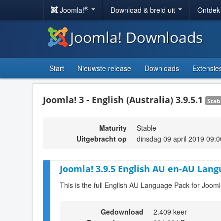
®
Joomla!
Download & breid uit
Ontdek
Joomla! Downloads
Start
Nieuwste release
Downloads
Extensie
Joomla! 3 - English (Australia) 3.9.5.1
Stab
Maturity
Stable
Uitgebracht op
dinsdag 09 april 2019 09:0
Joomla! 3.9.5 English AU en-AU Lang
This is the full English AU Language Pack for Jooml
Gedownload
2.409 keer