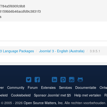
784a5f690fc9b8
3159bb6b46acdfd9c3831f3
s
 3 Language Packages
/
Joomla! 3 - English (Australia)
/
3.9.5.1
Joomla!
Joomla!
Joomla!
Joomla!
Joomla!
Joomla!
Joomla!
op
op
op
op
op
op
op
er
Community
Forum
Extensies
Services
Documentatie
Ontw
Twitter
Facebook
YouTube
LinkedIn
Pinterest
Instagram
GitHub
eleid
Cookiebeleid
Sponsor Joomla! met $5
Help met vertalen
R
© 2005 - 2026
Open Source Matters, Inc.
Alle rechten voorbehouden.