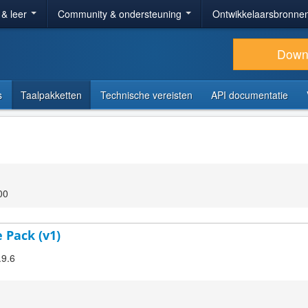
 & leer
Community & ondersteuning
Ontwikkelaarsbronne
Down
s
Taalpakketten
Technische vereisten
API documentatie
00
 Pack (v1)
.9.6