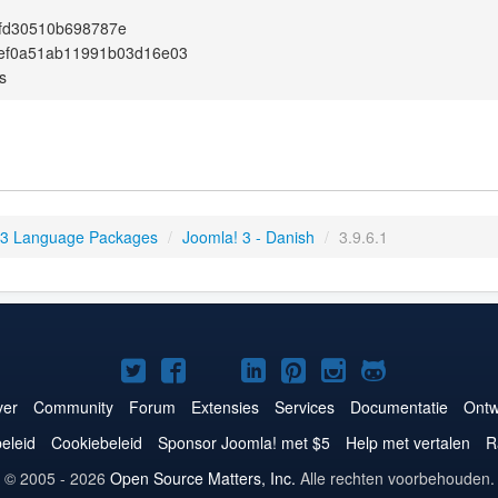
fd30510b698787e
2ef0a51ab11991b03d16e03
s
 3 Language Packages
/
Joomla! 3 - Danish
/
3.9.6.1
Joomla!
Joomla!
Joomla!
Joomla!
Joomla!
Joomla!
Joomla!
op
op
op
op
op
op
op
er
Community
Forum
Extensies
Services
Documentatie
Ontw
Twitter
Facebook
YouTube
LinkedIn
Pinterest
Instagram
GitHub
eleid
Cookiebeleid
Sponsor Joomla! met $5
Help met vertalen
R
© 2005 - 2026
Open Source Matters, Inc.
Alle rechten voorbehouden.