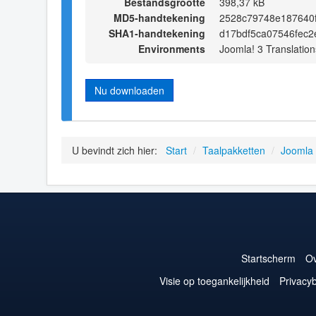
Bestandsgrootte
398,37 kB
MD5-handtekening
2528c79748e187640
SHA1-handtekening
d17bdf5ca07546fec
Environments
Joomla! 3 Translation
Nu downloaden
U bevindt zich hier:
Start
/
Taalpakketten
/
Joomla
Startscherm
Ov
Visie op toegankelijkheid
Privacyb