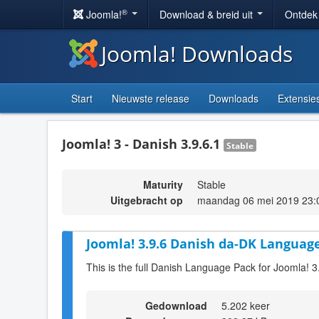
®
Joomla!
Download & breid uit
Ontdek
Joomla! Downloads
Start
Nieuwste release
Downloads
Extensie
Joomla! 3 - Danish 3.9.6.1
Stable
Maturity
Stable
Uitgebracht op
maandag 06 mei 2019 23:
Joomla! 3.9.6 Danish da-DK Language
This is the full Danish Language Pack for Joomla! 3
Gedownload
5.202 keer