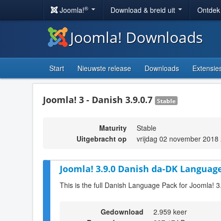
®
Joomla!
Download & breid uit
Ontdek
Joomla! Downloads
Start
Nieuwste release
Downloads
Extensie
Joomla! 3 - Danish 3.9.0.7
Stable
Maturity
Stable
Uitgebracht op
vrijdag 02 november 2018
Joomla! 3.9.0 Danish da-DK Language
This is the full Danish Language Pack for Joomla! 3
Gedownload
2.959 keer