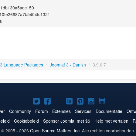
51db130a5adc150
10fe26687a7b5404fc1321
s
 3 Language Packages
/
Joomla! 3 - Danish
/
3.9.0.7
Joomla!
Joomla!
Joomla!
Joomla!
Joomla!
Joomla!
Joomla!
op
op
op
op
op
op
op
er
Community
Forum
Extensies
Services
Documentatie
Ontw
Twitter
Facebook
YouTube
LinkedIn
Pinterest
Instagram
GitHub
eleid
Cookiebeleid
Sponsor Joomla! met $5
Help met vertalen
R
© 2005 - 2026
Open Source Matters, Inc.
Alle rechten voorbehouden.