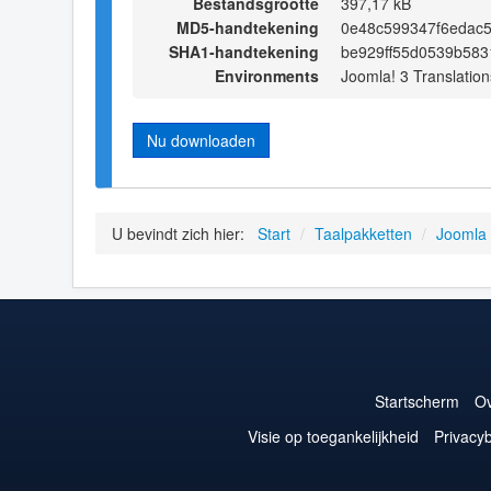
Bestandsgrootte
397,17 kB
MD5-handtekening
0e48c599347f6edac
SHA1-handtekening
be929ff55d0539b583
Environments
Joomla! 3 Translation
Nu downloaden
U bevindt zich hier:
Start
/
Taalpakketten
/
Joomla
Startscherm
Ov
Visie op toegankelijkheid
Privacyb