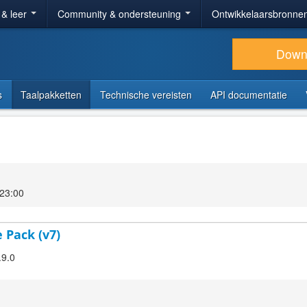
 & leer
Community & ondersteuning
Ontwikkelaarsbronne
Down
s
Taalpakketten
Technische vereisten
API documentatie
 23:00
 Pack (v7)
.9.0