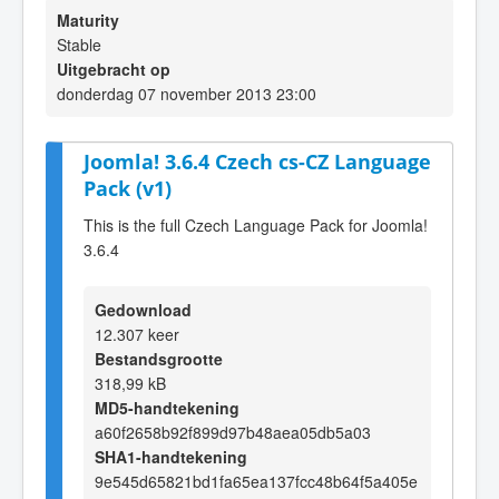
Maturity
Stable
Uitgebracht op
donderdag 07 november 2013 23:00
Joomla! 3.6.4 Czech cs-CZ Language
Pack (v1)
This is the full Czech Language Pack for Joomla!
3.6.4
Gedownload
12.307 keer
Bestandsgrootte
318,99 kB
MD5-handtekening
a60f2658b92f899d97b48aea05db5a03
SHA1-handtekening
9e545d65821bd1fa65ea137fcc48b64f5a405e