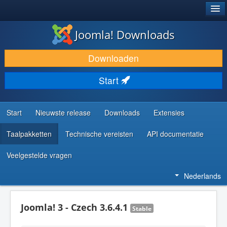
®
JOOMLA!
Joomla! Downloads
DOWNLOAD & BREID UIT
Downloaden
ONTDEK & LEER
Start
COMMUNITY & ONDERSTEUNING
ONTWIKKELAARSBRONNEN
Start
Nieuwste release
Downloads
Extensies
Taalpakketten
Technische vereisten
API documentatie
Veelgestelde vragen
Nederlands
Joomla! 3 - Czech 3.6.4.1
Stable