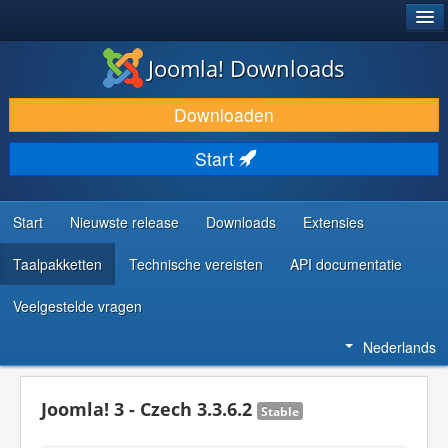
®
JOOMLA!
Joomla! Downloads
DOWNLOAD & BREID UIT
Downloaden
ONTDEK & LEER
Start
COMMUNITY & ONDERSTEUNING
ONTWIKKELAARSBRONNEN
Start
Nieuwste release
Downloads
Extensies
Taalpakketten
Technische vereisten
API documentatie
Veelgestelde vragen
Nederlands
Joomla! 3 - Czech 3.3.6.2
Stable