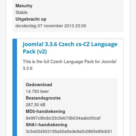
Maturity
Stable
Uitgebracht op
donderdag 07 november 2013 23:00
Joomla! 3.3.6 Czech cs-CZ Language
Pack (v2)
This is the full Czech Language Pack for Joomla!
3.3.6
Gedownload
14.783 keer
Bestandsgrootte
287,50 kB
MD5-handtekening
9e997c9bcbc33c5eb7db034aabc00caf
SHA1-handtekening
3c54d34503195a50a5ede9a5c0865e89cb51