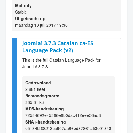
Maturity
Stable
Uitgebracht op
maandag 10 juli 2017 19:30
Joomla! 3.7.3 Catalan ca-ES
Language Pack (v2)
This is the full Catalan Language Pack for
Joomla! 3.7.3
Gedownload
2.881 keer
Bestandsgrootte
365,61 kB
MD5-handtekening
72584692e45366e6b0dac412eee56ad8
SHA1-handtekening
e5134f268213ca907aa86ed87861a53c01848