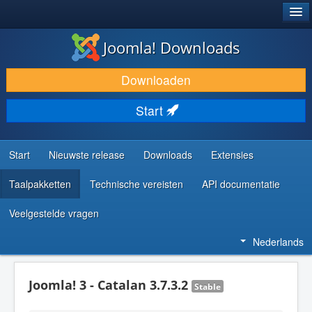
®
JOOMLA!
Joomla! Downloads
DOWNLOAD & BREID UIT
Downloaden
ONTDEK & LEER
Start
COMMUNITY & ONDERSTEUNING
ONTWIKKELAARSBRONNEN
Start
Nieuwste release
Downloads
Extensies
Taalpakketten
Technische vereisten
API documentatie
Veelgestelde vragen
Nederlands
Joomla! 3 - Catalan 3.7.3.2
Stable