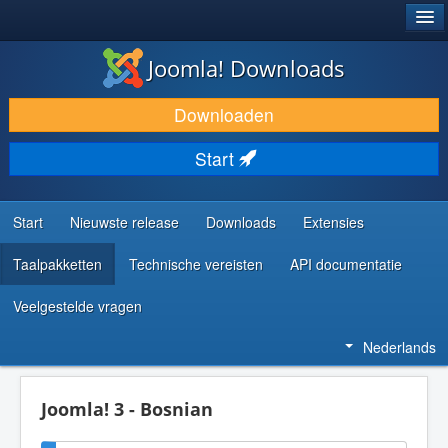
®
JOOMLA!
Joomla! Downloads
DOWNLOAD & BREID UIT
Downloaden
ONTDEK & LEER
Start
COMMUNITY & ONDERSTEUNING
ONTWIKKELAARSBRONNEN
Start
Nieuwste release
Downloads
Extensies
Taalpakketten
Technische vereisten
API documentatie
Veelgestelde vragen
Nederlands
Joomla! 3 - Bosnian