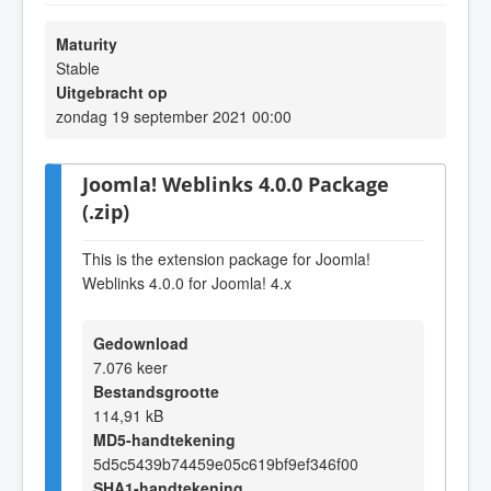
Maturity
Stable
Uitgebracht op
zondag 19 september 2021 00:00
Joomla! Weblinks 4.0.0 Package
(.zip)
This is the extension package for Joomla!
Weblinks 4.0.0 for Joomla! 4.x
Gedownload
7.076 keer
Bestandsgrootte
114,91 kB
MD5-handtekening
5d5c5439b74459e05c619bf9ef346f00
SHA1-handtekening