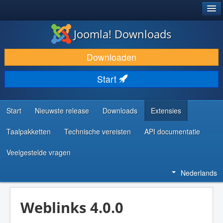
®
JOOMLA!
Joomla! Downloads
DOWNLOAD & BREID UIT
Downloaden
ONTDEK & LEER
Start
COMMUNITY & ONDERSTEUNING
ONTWIKKELAARSBRONNEN
Start
Nieuwste release
Downloads
Extensies
Taalpakketten
Technische vereisten
API documentatie
Veelgestelde vragen
Nederlands
Weblinks 4.0.0