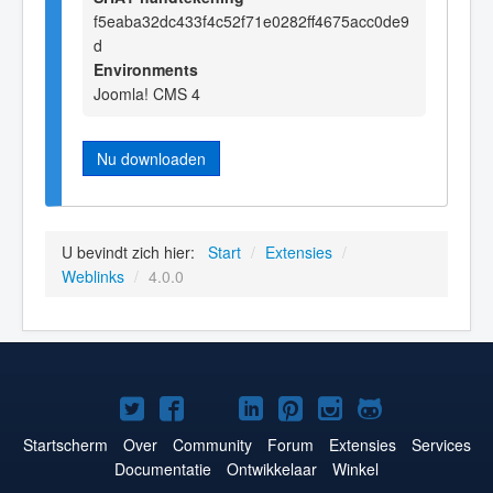
f5eaba32dc433f4c52f71e0282ff4675acc0de9
d
Environments
Joomla! CMS 4
Nu downloaden
U bevindt zich hier:
Start
/
Extensies
/
Weblinks
/
4.0.0
Joomla!
Joomla!
Joomla!
Joomla!
Joomla!
Joomla!
Joomla!
op
op
op
op
op
op
op
Startscherm
Over
Community
Forum
Extensies
Services
Documentatie
Ontwikkelaar
Winkel
Twitter
Facebook
YouTube
LinkedIn
Pinterest
Instagram
GitHub