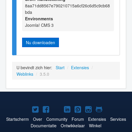
8aa71dd8567e790210715a6cf26c6d5c9cb68
bda
Environments
Joomla! CMS 3
Nu downloaden
U bevindt zich hier:
Start
/
Extensies
/
Weblinks
/
3.5.0
Joomla!
Joomla!
Joomla!
Joomla!
Joomla!
Joomla!
Joomla!
op
op
op
op
op
op
op
Startscherm
Over
Community
Forum
Extensies
Services
Documentatie
Ontwikkelaar
Winkel
Twitter
Facebook
YouTube
LinkedIn
Pinterest
Instagram
GitHub