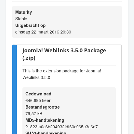
Maturity
Stable
Uitgebracht op
dinsdag 22 maart 2016 20:30
Joomla! Weblinks 3.5.0 Package
(.zip)
This is the extension package for Joomla!
Weblinks 3.5.0
Gedownload
646.695 keer
Bestandsgrootte
79,57 kB
MD5-handtekening
21823fa0c6b204032fdf60c965e3e6e7
SHA1-handtekening