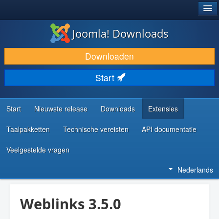
®
JOOMLA!
Joomla! Downloads
DOWNLOAD & BREID UIT
Downloaden
ONTDEK & LEER
Start
COMMUNITY & ONDERSTEUNING
ONTWIKKELAARSBRONNEN
Start
Nieuwste release
Downloads
Extensies
Taalpakketten
Technische vereisten
API documentatie
Veelgestelde vragen
Nederlands
Weblinks 3.5.0