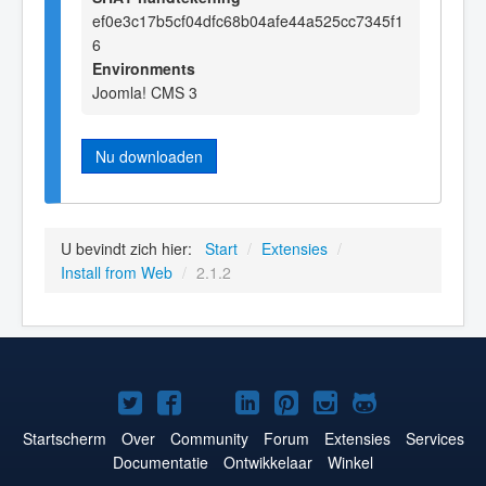
ef0e3c17b5cf04dfc68b04afe44a525cc7345f1
6
Environments
Joomla! CMS 3
Nu downloaden
U bevindt zich hier:
Start
/
Extensies
/
Install from Web
/
2.1.2
Joomla!
Joomla!
Joomla!
Joomla!
Joomla!
Joomla!
Joomla!
op
op
op
op
op
op
op
Startscherm
Over
Community
Forum
Extensies
Services
Documentatie
Ontwikkelaar
Winkel
Twitter
Facebook
YouTube
LinkedIn
Pinterest
Instagram
GitHub