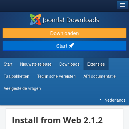
®
JOOMLA!
Joomla! Downloads
DOWNLOAD & BREID UIT
Downloaden
ONTDEK & LEER
Start
COMMUNITY & ONDERSTEUNING
ONTWIKKELAARSBRONNEN
Start
Nieuwste release
Downloads
Extensies
Taalpakketten
Technische vereisten
API documentatie
Veelgestelde vragen
Nederlands
Install from Web 2.1.2