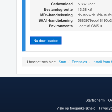
Gedownload
5.667 keer
Bestandsgrootte
13,38 kB
MD5-handtekening
d59a567d13fd49a9f
SHA1-handtekening
5662979ebb16190b2
Environments
Joomla! CMS 3
Nu downloaden
U bevindt zich hier:
Start
/
Extensies
/
Install from
Startscherm
Ov
Visie op toegankelijkheid
Privacyb