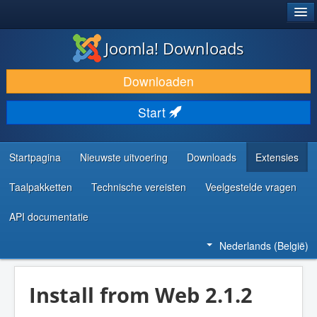
®
JOOMLA!
Joomla! Downloads
DOWNLOAD & BREID UIT
Downloaden
ONTDEK & LEER
Start
COMMUNITY & ONDERSTEUNING
ONTWIKKELAARSBRONNEN
Startpagina
Nieuwste uitvoering
Downloads
Extensies
Taalpakketten
Technische vereisten
Veelgestelde vragen
API documentatie
Nederlands (België)
Install from Web 2.1.2