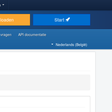
n
loaden
Start
 vragen
API documentatie
Nederlands (België)