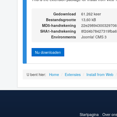
Gedownload
61.262 keer
Bestandsgrootte
13,60 kB
MD5-handtekening
22e29894300329706
SHA1-handtekening
8f2d4b78427319fba
Environments
Joomla! CMS 3
Nu downloaden
U bent hier:
Home
/
Extensies
/
Install from Web
/
Startpagina
Over on