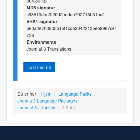
364,80 kB
MD5 signatur
c98510dae0f20d2eedee792716b51ec2
SHA1 signatur
560a2e703835b15f1cda30422135ea9967ce1
736
Environments
Joomla! 3 Translations
Last ned nå
Du er her:
Hjem
/
Language Packs
/
Joomla 3 Language Packages
/
Joomla! 3 - Turkish
/
3.9.4.1