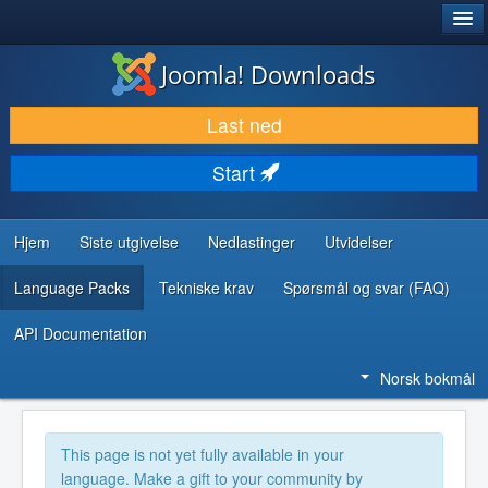
®
JOOMLA!
Joomla! Downloads
LAST NED & UTVID
Last ned
OPPDAG & LÆR
Start
SAMFUNN & BRUKERSTØTTE
UTVIKLINGSRESSURSER
Hjem
Siste utgivelse
Nedlastinger
Utvidelser
Language Packs
Tekniske krav
Spørsmål og svar (FAQ)
API Documentation
Norsk bokmål
This page is not yet fully available in your
language. Make a gift to your community by