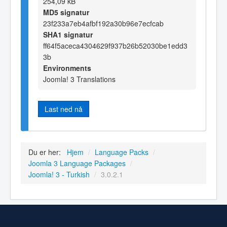
254,09 kB
MD5 signatur
23f233a7eb4afbf192a30b96e7ecfcab
SHA1 signatur
ff64f5aceca4304629f937b26b52030be1edd3
3b
Environments
Joomla! 3 Translations
Last ned nå
Du er her:
Hjem
/
Language Packs
/
Joomla 3 Language Packages
/
Joomla! 3 - Turkish
/
3.0.2.1