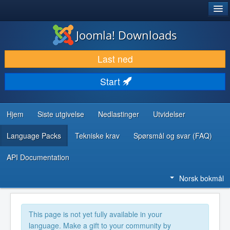
®
JOOMLA!
Joomla! Downloads
LAST NED & UTVID
Last ned
OPPDAG & LÆR
Start
SAMFUNN & BRUKERSTØTTE
UTVIKLINGSRESSURSER
Hjem
Siste utgivelse
Nedlastinger
Utvidelser
Language Packs
Tekniske krav
Spørsmål og svar (FAQ)
API Documentation
Norsk bokmål
This page is not yet fully available in your
language. Make a gift to your community by