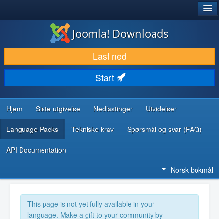
®
JOOMLA!
Joomla! Downloads
LAST NED & UTVID
Last ned
OPPDAG & LÆR
Start
SAMFUNN & BRUKERSTØTTE
UTVIKLINGSRESSURSER
Hjem
Siste utgivelse
Nedlastinger
Utvidelser
Language Packs
Tekniske krav
Spørsmål og svar (FAQ)
API Documentation
Norsk bokmål
This page is not yet fully available in your
language. Make a gift to your community by