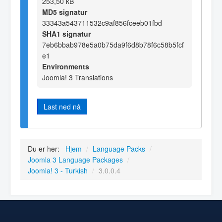
253,50 kB
MD5 signatur
33343a543711532c9af856fceeb01fbd
SHA1 signatur
7eb6bbab978e5a0b75da9f6d8b78f6c58b5fcf
e1
Environments
Joomla! 3 Translations
Last ned nå
Du er her:
Hjem
/
Language Packs
/
Joomla 3 Language Packages
/
Joomla! 3 - Turkish
/
3.0.0.4