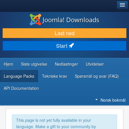
®
JOOMLA!
Joomla! Downloads
LAST NED & UTVID
Last ned
OPPDAG & LÆR
Start
SAMFUNN & BRUKERSTØTTE
UTVIKLINGSRESSURSER
Hjem
Siste utgivelse
Nedlastinger
Utvidelser
Language Packs
Tekniske krav
Spørsmål og svar (FAQ)
API Documentation
Norsk bokmål
This page is not yet fully available in your
language. Make a gift to your community by