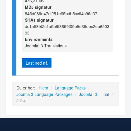
476,31 kB
MD5 signatur
845d089d47cf251e65bdb5cc94c96a37
SHA1 signatur
dc1a58f42c1a5b9f3659f05e5e39dec2eb6903
93
Environments
Joomla! 3 Translations
Last ned nå
Du er her:
Hjem
/
Language Packs
/
Joomla 3 Language Packages
/
Joomla! 3 - Thai
/
3.6.4.1