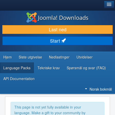
®
JOOMLA!
Joomla! Downloads
LAST NED & UTVID
Last ned
OPPDAG & LÆR
Start
SAMFUNN & BRUKERSTØTTE
UTVIKLINGSRESSURSER
Hjem
Siste utgivelse
Nedlastinger
Utvidelser
Language Packs
Tekniske krav
Spørsmål og svar (FAQ)
API Documentation
Norsk bokmål
This page is not yet fully available in your
language. Make a gift to your community by