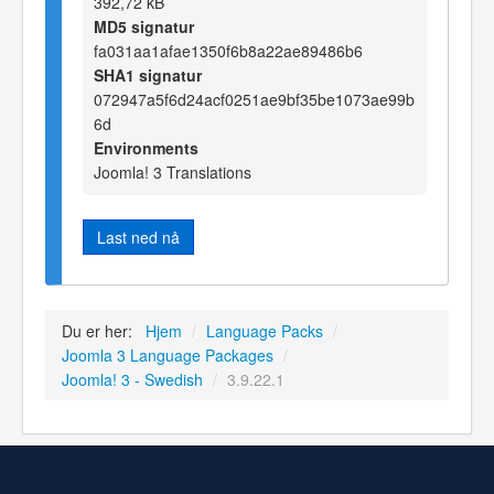
392,72 kB
MD5 signatur
fa031aa1afae1350f6b8a22ae89486b6
SHA1 signatur
072947a5f6d24acf0251ae9bf35be1073ae99b
6d
Environments
Joomla! 3 Translations
Last ned nå
Du er her:
Hjem
/
Language Packs
/
Joomla 3 Language Packages
/
Joomla! 3 - Swedish
/
3.9.22.1