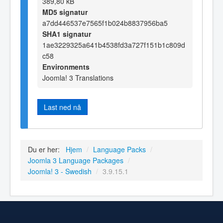
389,80 kB
MD5 signatur
a7dd446537e7565f1b024b8837956ba5
SHA1 signatur
1ae3229325a641b4538fd3a727f151b1c809d
c58
Environments
Joomla! 3 Translations
Last ned nå
Du er her:
Hjem
/
Language Packs
/
Joomla 3 Language Packages
/
Joomla! 3 - Swedish
/
3.9.15.1