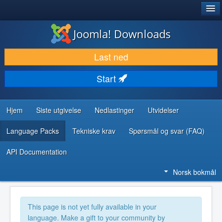
®
JOOMLA!
Joomla! Downloads
LAST NED & UTVID
Last ned
OPPDAG & LÆR
Start
SAMFUNN & BRUKERSTØTTE
UTVIKLINGSRESSURSER
Hjem
Siste utgivelse
Nedlastinger
Utvidelser
Language Packs
Tekniske krav
Spørsmål og svar (FAQ)
API Documentation
Norsk bokmål
This page is not yet fully available in your
language. Make a gift to your community by