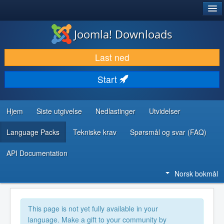
®
JOOMLA!
Joomla! Downloads
LAST NED & UTVID
Last ned
OPPDAG & LÆR
Start
SAMFUNN & BRUKERSTØTTE
UTVIKLINGSRESSURSER
Hjem
Siste utgivelse
Nedlastinger
Utvidelser
Language Packs
Tekniske krav
Spørsmål og svar (FAQ)
API Documentation
Norsk bokmål
This page is not yet fully available in your
language. Make a gift to your community by