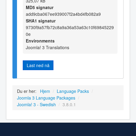
325,07 kB
MD5 signatur
add9cba067ee939007f2a4bd4fb082a9
SHA1 signatur
9730f9a57fb72c8a9a36a53a63c10f69845229
0e
Environments
Joomla! 3 Translations
Last ned nå
Du er her:
Hjem
/
Language Packs
/
Joomla 3 Language Packages
/
Joomla! 3 - Swedish
/
3.8.0.1