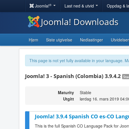
®
Joomla!
Last ned & utvid
Oppdag & l
Joomla! Downloads
Hjem
Siste utgivelse
Nedlastinger
Utvidelser
This page is not yet fully available in your language. M
Joomla! 3 - Spanish (Colombia) 3.9.4.2
Sta
Maturity
Stable
Utgitt
lørdag 16. mars 2019 04:0
Joomla! 3.9.4 Spanish CO es-CO Lang
This is the full Spanish CO Language Pack for Joom