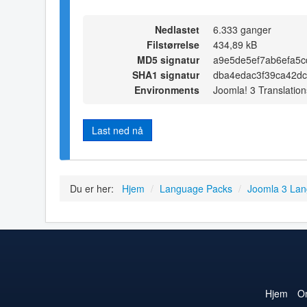
Nedlastet
6.333 ganger
Filstørrelse
434,89 kB
MD5 signatur
a9e5de5ef7ab6efa5
SHA1 signatur
dba4edac3f39ca42d
Environments
Joomla! 3 Translation
Last ned nå
Du er her:
Hjem
/
Language Packs
/
Joomla 3 La
Hjem
O