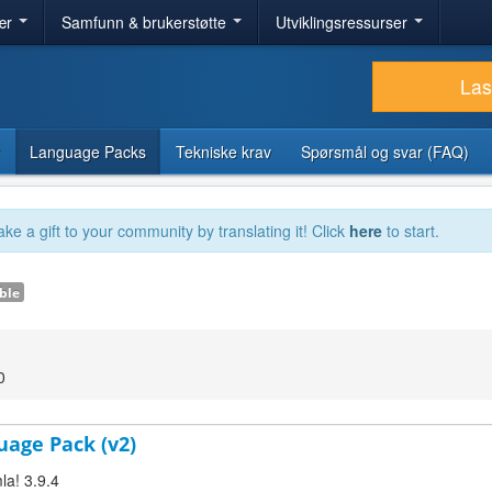
ær
Samfunn & brukerstøtte
Utviklingsressurser
Las
Language Packs
Tekniske krav
Spørsmål og svar (FAQ)
ake a gift to your community by translating it! Click
here
to start.
ble
0
uage Pack (v2)
la! 3.9.4