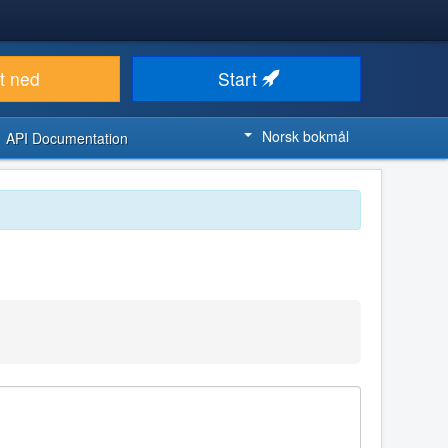
t ned
Start
Norsk bokmål
API Documentation