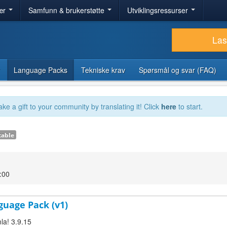
ær
Samfunn & brukerstøtte
Utviklingsressurser
Las
Language Packs
Tekniske krav
Spørsmål og svar (FAQ)
ake a gift to your community by translating it! Click
here
to start.
table
:00
guage Pack (v1)
la! 3.9.15