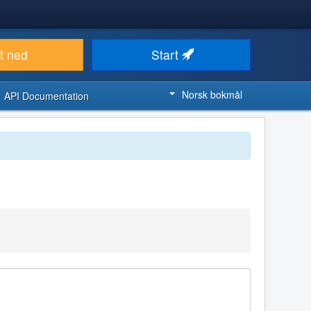
t ned
Start
Norsk bokmål
API Documentation