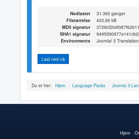
Nedlastet
31.360 ganger
Filstørrelse
433,66 kB
MD5 signatur
3729cf204f087f6261
SHA1 signatur
9495590977e141cb2
Environments
Joomla! 3 Translation
Last ned nå
Du er her:
Hjem
/
Language Packs
/
Joomla 3 La
Hjem
O