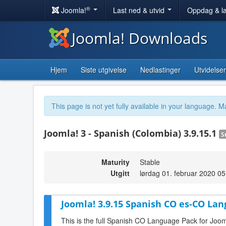
®
Joomla!
Last ned & utvid
Oppdag & l
Joomla! Downloads
Hjem
Siste utgivelse
Nedlastinger
Utvidelser
This page is not yet fully available in your language. M
Joomla! 3 - Spanish (Colombia) 3.9.15.1
S
Maturity
Stable
Utgitt
lørdag 01. februar 2020 05
Joomla! 3.9.15 Spanish CO es-CO Lan
This is the full Spanish CO Language Pack for Joom