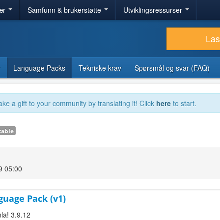
ær
Samfunn & brukerstøtte
Utviklingsressurser
Las
Language Packs
Tekniske krav
Spørsmål og svar (FAQ)
ake a gift to your community by translating it! Click
here
to start.
table
9 05:00
guage Pack (v1)
la! 3.9.12