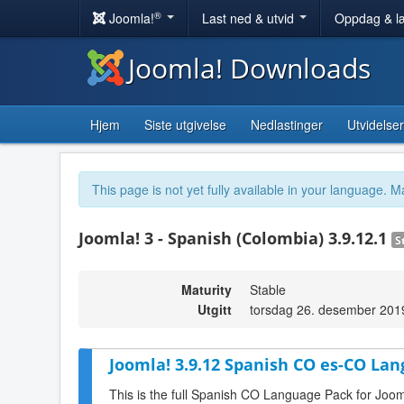
®
Joomla!
Last ned & utvid
Oppdag & l
Joomla! Downloads
Hjem
Siste utgivelse
Nedlastinger
Utvidelser
This page is not yet fully available in your language. M
Joomla! 3 - Spanish (Colombia) 3.9.12.1
S
Maturity
Stable
Utgitt
torsdag 26. desember 201
Joomla! 3.9.12 Spanish CO es-CO Lan
This is the full Spanish CO Language Pack for Joom