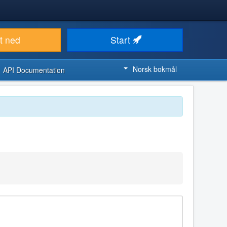
t ned
Start
Norsk bokmål
API Documentation