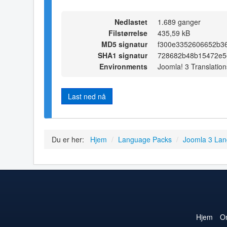
Nedlastet
1.689 ganger
Filstørrelse
435,59 kB
MD5 signatur
f300e3352606652b3
SHA1 signatur
728682b48b15472e5
Environments
Joomla! 3 Translation
Last ned nå
Du er her:
Hjem
/
Language Packs
/
Joomla 3 La
Hjem
O